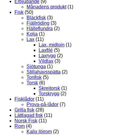
Erbjudande
(9)
Månadens produkt
(1)
Fisk
(50)
Bläckfisk
(3)
Fjällröding
(3)
Hälleflundra
(2)
Kolja
(1)
Lax
(11)
Lax, midloin
(1)
Laxfilé
(5)
Laxrygg
(2)
Vildlax
(3)
Sjötunga
(1)
Stillahavsspätta
(2)
Tonfisk
(5)
Torsk
(6)
Skreitorsk
(1)
Torskrygg
(2)
Fisklådor
(11)
Prova-på-lådor
(7)
Grilla fisk
(28)
Lättlagad fisk
(11)
Norsk Fisk
(11)
Rom
(4)
Kalix löjrom
(2)