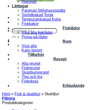
Hummer
Lättlagat
Panerad Stillahavsspätta
Sprödbakad Torsk
Tempurainbakad Kolja
Fiskkakor
Fisklådor
Sök
Visa alla fisklådor
efter:
Prova-på-lådor
Rom
Visa alla
Kalix löjrom
Tillbehör
Recept
Alla recept
Fiskrecept
Skaldjursrecept
Tips och trix
Fiskskola
Erbjudande
Hem
»
Fisk & skaldjur
»
Skaldjur
Filtrera
Produktkategorier