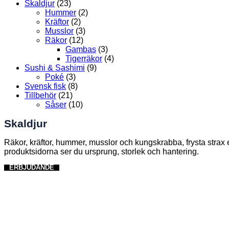
Skaldjur
(23)
Hummer
(2)
Kräftor
(2)
Musslor
(3)
Räkor
(12)
Gambas
(3)
Tigerräkor
(4)
Sushi & Sashimi
(9)
Poké
(3)
Svensk fisk
(8)
Tillbehör
(21)
Såser
(10)
Skaldjur
Räkor, kräftor, hummer, musslor och kungskrabba, frysta strax e
produktsidorna ser du ursprung, storlek och hantering.
ERBJUDANDE