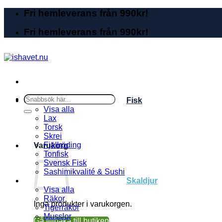
Skip
Fri hemleverans från 990kr!
to
content
Fri hemleverans från 990kr!
Sök
Fisk
efter:
Visa alla
Lax
Torsk
Skrei
Fjällröding
Varukorg
Tonfisk
Svensk Fisk
Sashimikvalité & Sushi
Skaldjur
Visa alla
Räkor
Inga produkter i varukorgen.
Tigerräkor
Musslor
Gå tillbaka till butiken