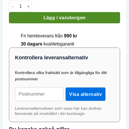
priset
priset
Blåmusslor, 1kg mängd
var:
är:
149 kr.
119 kr.
Lägg i varukorgen
Fri hemleverans från
990 kr
30 dagars
kvalitetsgaranti
Kontrollera leveransalternativ
Kontrollera vilka fraktsätt som är tillgängliga för ditt
postnummer
Postnummer;
Visa alternativ
Leveransalternativen som visas här kan ändras
beroende på innehållet i din kundvagn.