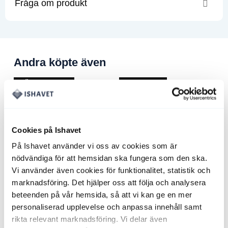
Fråga om produkt
Andra köpte även
MÄNGDRABATT
PAKETPRIS
NYHET! NYFISKADE!
Stora Räkor – 40/60
Kundfavoriten, 9.8kg
1170
kr
5050
kr
Det
4398
kr
Det
2.5kg från
ursprungliga
nuvarand
1048
kr
Cookies på Ishavet
priset
priset
var:
är:
5050 kr.
4398 kr.
På Ishavet använder vi oss av cookies som är
nödvändiga för att hemsidan ska fungera som den ska.
Vi använder även cookies för funktionalitet, statistik och
marknadsföring. Det hjälper oss att följa och analysera
beteenden på vår hemsida, så att vi kan ge en mer
personaliserad upplevelse och anpassa innehåll samt
rikta relevant marknadsföring. Vi delar även