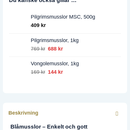
Du kanske också gillar …
Pilgrimsmusslor MSC, 500g
409
kr
Pilgrimsmusslor, 1kg
769
kr
Det
688
kr
Det
ursprungliga
nuvarande
priset
priset
Vongolemusslor, 1kg
var:
är:
169
kr
Det
144
kr
Det
769 kr.
688 kr.
ursprungliga
nuvarande
priset
priset
var:
är:
169 kr.
144 kr.
Beskrivning
Blåmusslor – Enkelt och gott