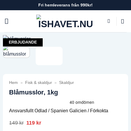
Skip
Fri hemleverans från 990kr!
to
content
ERBJUDANDE
Hem
»
Fisk & skaldjur
»
Skaldjur
Blåmusslor, 1kg
Ansvarsfullt Odlad / Spanien Galicien / Förkokta
149
kr
Det
119
kr
Det
ursprungliga
nuvarande