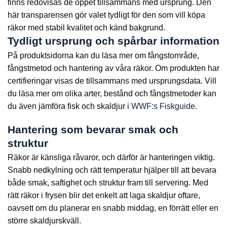
finns redovisas de öppet tillsammans med ursprung. Den
här transparensen gör valet tydligt för den som vill köpa
räkor med stabil kvalitet och känd bakgrund.
Tydligt ursprung och spårbar information
På produktsidorna kan du läsa mer om fångstområde,
fångstmetod och hantering av våra räkor. Om produkten har
certifieringar visas de tillsammans med ursprungsdata. Vill
du läsa mer om olika arter, bestånd och fångstmetoder kan
du även jämföra fisk och skaldjur i
WWF:s Fiskguide
.
Hantering som bevarar smak och
struktur
Räkor är känsliga råvaror, och därför är hanteringen viktig.
Snabb nedkylning och rätt temperatur hjälper till att bevara
både smak, saftighet och struktur fram till servering. Med
rätt räkor i frysen blir det enkelt att laga skaldjur oftare,
oavsett om du planerar en snabb middag, en förrätt eller en
större skaldjurskväll.