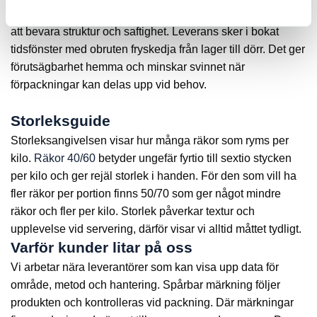
temperatur hela vägen hem till dig. Infrysning sker tidigt för
att bevara struktur och saftighet. Leverans sker i bokat
tidsfönster med obruten fryskedja från lager till dörr. Det ger
förutsägbarhet hemma och minskar svinnet när
förpackningar kan delas upp vid behov.
Storleksguide
Storleksangivelsen visar hur många räkor som ryms per
kilo.
Räkor 40/60
betyder ungefär fyrtio till sextio stycken
per kilo och ger rejäl storlek i handen. För den som vill ha
fler räkor per portion finns 50/70 som ger något mindre
räkor och fler per kilo. Storlek påverkar textur och
upplevelse vid servering, därför visar vi alltid måttet tydligt.
Varför kunder litar på oss
Vi arbetar nära leverantörer som kan visa upp data för
område, metod och hantering. Spårbar märkning följer
produkten och kontrolleras vid packning. Där märkningar