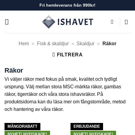
Skip
Fri hemleverans från 990kr!
to
content
Hem
»
Fisk & skaldjur
»
Skaldjur
»
Räkor
FILTRERA
Räkor
Vi väljer räkor med fokus på smak, kvalitet och tydligt
ursprung. Välj mellan stora MSC-märkta räkor, gambas
räkor, tigerräkor och våra stora ishavsräkor. På
produktsidorna kan du läsa mer om fångstområde, metod
och hantering av våra räkor.
MÄNGDRABATT
ERBJUDANDE
NYHET! NYFISKADE!
NYHET! NYFISKADE!