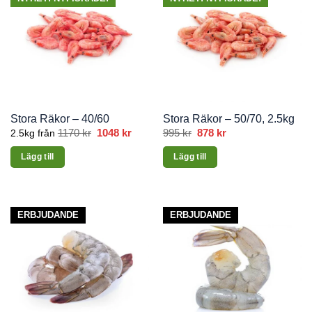
Stora Räkor – 40/60
Stora Räkor – 50/70, 2.5kg
1170
kr
1048
kr
995
kr
Det
878
kr
Det
2.5kg från
ursprungliga
nuvarande
priset
priset
Lägg till
Lägg till
var:
är:
995 kr.
878 kr.
Den
här
produkten
ERBJUDANDE
ERBJUDANDE
har
flera
varianter.
De
olika
alternativen
kan