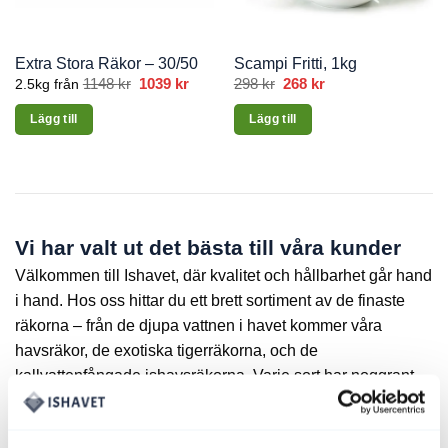
Extra Stora Räkor – 30/50
Scampi Fritti, 1kg
1148
kr
1039
kr
298
kr
Det
268
kr
Det
2.5kg från
ursprungliga
nuvarande
priset
priset
Lägg till
Lägg till
var:
är:
298 kr.
268 kr.
Den
här
produkten
har
flera
Vi har valt ut det bästa till våra kunder
varianter.
De
Välkommen till Ishavet, där kvalitet och hållbarhet går hand
olika
i hand. Hos oss hittar du ett brett sortiment av de finaste
alternativen
räkorna – från de djupa vattnen i havet kommer våra
kan
havsräkor, de exotiska tigerräkorna, och de
väljas
kallvattenfångade ishavsräkorna. Varje sort har noggrant
på
produktsidan
valts ut för att ge dig en smakupplevelse utöver det vanliga.