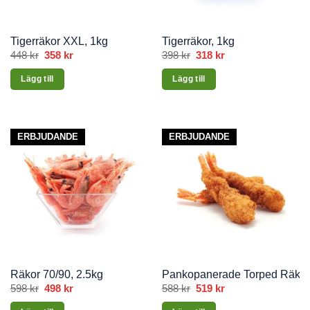
väljas
på
produktsidan
Tigerräkor XXL, 1kg
Tigerräkor, 1kg
448
kr
Det
358
kr
Det
398
kr
Det
318
kr
Det
ursprungliga
nuvarande
ursprungliga
nuvarande
priset
priset
priset
priset
Lägg till
Lägg till
var:
är:
var:
är:
448 kr.
358 kr.
398 kr.
318 kr.
ERBJUDANDE
ERBJUDANDE
Räkor 70/90, 2.5kg
Pankopanerade Torped Räkor 
598
kr
Det
498
kr
Det
588
kr
Det
519
kr
Det
ursprungliga
nuvarande
ursprungliga
nuvarande
priset
priset
priset
priset