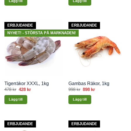
Lägg till
Lägg till
var:
är:
var:
är:
598 kr.
498 kr.
588 kr.
519 kr.
ERBJUDANDE
ERBJUDANDE
NYHET! - STÖRSTA PÅ MARKNADEN!
Tigerräkor XXXL, 1kg
Gambas Räkor, 1kg
478
kr
Det
428
kr
Det
998
kr
Det
898
kr
Det
ursprungliga
nuvarande
ursprungliga
nuvarande
priset
priset
priset
priset
Lägg till
Lägg till
var:
är:
var:
är:
478 kr.
428 kr.
998 kr.
898 kr.
ERBJUDANDE
ERBJUDANDE