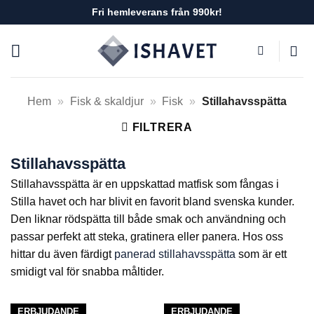
Skip
Fri hemleverans från 990kr!
to
content
Hem
»
Fisk & skaldjur
»
Fisk
»
Stillahavsspätta
FILTRERA
Stillahavsspätta
Stillahavsspätta är en uppskattad matfisk som fångas i
Stilla havet och har blivit en favorit bland svenska kunder.
Den liknar rödspätta till både smak och användning och
passar perfekt att steka, gratinera eller panera. Hos oss
hittar du även färdigt
panerad stillahavsspätta
som är ett
smidigt val för snabba måltider.
ERBJUDANDE
ERBJUDANDE