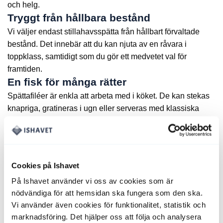
och helg.
Tryggt från hållbara bestånd
Vi väljer endast stillahavsspätta från hållbart förvaltade
bestånd. Det innebär att du kan njuta av en råvara i
toppklass, samtidigt som du gör ett medvetet val för
framtiden.
En fisk för många rätter
Spättafiléer är enkla att arbeta med i köket. De kan stekas
knapriga, gratineras i ugn eller serveras med klassiska
tillbehör som skirat smör, pressad potatis och ärtor. Ett
säkert kort för både vardagsmat och festliga middagar.
En kundfavorit i köket
Våra kunder återkommer gång på gång till
Cookies på Ishavet
stillahavsspättan tack vare dess jämna kvalitet och
På Ishavet använder vi oss av cookies som är
pålitlighet. Den är lika uppskattad i svenska hem som i
nödvändiga för att hemsidan ska fungera som den ska.
professionella kök världen över.
Vi använder även cookies för funktionalitet, statistik och
Smidigt hem till dörren
marknadsföring. Det hjälper oss att följa och analysera