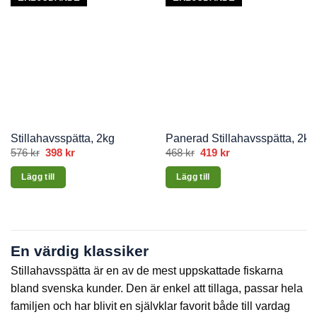
Stillahavsspätta, 2kg
Panerad Stillahavsspätta, 2kg
576
kr
Det
398
kr
Det
468
kr
Det
419
kr
Det
ursprungliga
nuvarande
ursprungliga
nuvarande
priset
priset
priset
priset
Lägg till
Lägg till
var:
är:
var:
är:
576 kr.
398 kr.
468 kr.
419 kr.
En värdig klassiker
Stillahavsspätta är en av de mest uppskattade fiskarna
bland svenska kunder. Den är enkel att tillaga, passar hela
familjen och har blivit en självklar favorit både till vardag