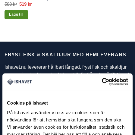
588
kr
Det
519
kr
Det
ursprungliga
nuvarande
priset
priset
Lägg till
var:
är:
588 kr.
519 kr.
FRYST FISK & SKALDJUR MED HEMLEVERANS
Ishavet.nu levererar hållbart fångad, fryst fisk och skaldjur
av premiumkvalitet – direkt hem till dig från Umeå till Ystad.
Beställ lax, torsk, räkor och Kalix löjrom online och välj
enkelt dag och tid för leverans i Klarna vid betalning.
Cookies på Ishavet
Vårt utbud
På Ishavet använder vi oss av cookies som är
nödvändiga för att hemsidan ska fungera som den ska.
Vi använder även cookies för funktionalitet, statistik och
MENY
marknadsföring. Det hjälper oss att följa och analysera