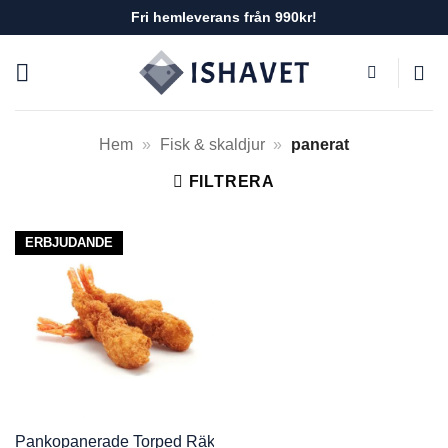
Skip
Fri hemleverans från 990kr!
to
content
Hem
»
Fisk & skaldjur
»
panerat
FILTRERA
ERBJUDANDE
Pankopanerade Torped Räkor (Ebi Fry), 2x800g