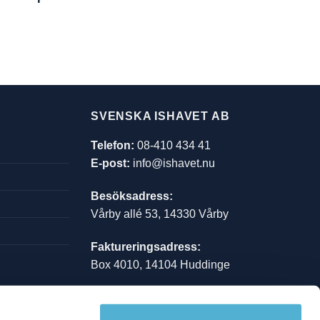
SVENSKA ISHAVET AB
Telefon:
08-410 434 41
E-post:
info@ishavet.nu
Besöksadress:
Vårby allé 53, 14330 Vårby
Faktureringsadress:
Box 4010, 14104 Huddinge
Orgnr:
559013-8490
Bankgiro:
722-0700