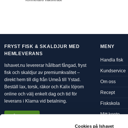
Kommentarer inaktiverade
löjrom
Confiterad
landodlax
med
purjolökscrème,
forellrom
och
citrusolja
FRYST FISK & SKALDJUR MED
MENY
HEMLEVERANS
Handla fisk
Ishavet.nu levererar hållbart fångad, fryst
Kundservice
fisk och skaldjur av premiumkvalitet –
direkt hem till dig från Umeå till Ystad.
Om oss
Beställ lax, torsk, räkor och Kalix löjrom
Recept
online och välj enkelt dag och tid för
leverans i Klarna vid betalning.
Fiskskola
Mitt konto
Vårt utbud
Cookies på Ishavet