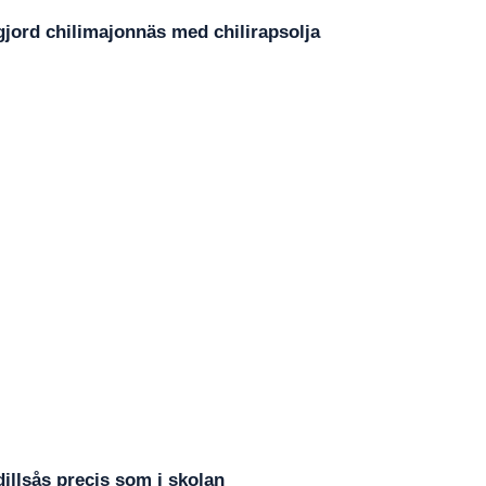
jord chilimajonnäs med chilirapsolja
dillsås precis som i skolan