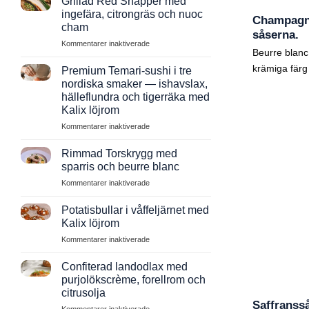
Grillad Red Snapper med
ingefära, citrongräs och nuoc
Champagne
cham
såserna.
för
Kommentarer inaktiverade
Beurre blanc 
Grillad
Red
krämiga färg 
Premium Temari-sushi i tre
Snapper
nordiska smaker — ishavslax,
med
hälleflundra och tigerräka med
ingefära,
Kalix löjrom
citrongräs
och
för
Kommentarer inaktiverade
nuoc
Premium
cham
Temari-
Rimmad Torskrygg med
sushi
sparris och beurre blanc
i
för
Kommentarer inaktiverade
tre
Rimmad
nordiska
Torskrygg
smaker
Potatisbullar i våffeljärnet med
med
—
Kalix löjrom
sparris
ishavslax,
för
Kommentarer inaktiverade
och
hälleflundra
Potatisbullar
beurre
och
i
blanc
Confiterad landodlax med
tigerräka
våffeljärnet
purjolökscrème, forellrom och
med
med
Kalix
citrusolja
Kalix
löjrom
Saffranss
för