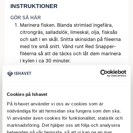
INSTRUKTIONER
GÖR SÅ HÄR
Marinera fisken. Blanda strimlad ingefära,
citrongräs, salladslök, limeskal, olja, fisksås
och salt i en skål. Snitta skinsidan på fileerna
med tre små snitt. Vänd runt Red Snapper-
filéerna så att de täcks och låt dem marinera
i kylen i ca 30 minuter.
Rör ihop nước chấm. Vispa samman fisksås,
limejuice, socker och vatten tills sockret löst
sig. Rör ner vitlök, chili, ingefära och
salladslök. Smaka av – balansen ska vara
Cookies på Ishavet
syrlig, söt och salt. Ställ åt sidan så smakerna
På Ishavet använder vi oss av cookies som är
får mogna.
nödvändiga för att hemsidan ska fungera som den ska.
Grilla. Hetta upp en grill eller grillpanna till
Vi använder även cookies för funktionalitet, statistik och
hög värme och pensla lätt med olja. Skrapa
marknadsföring. Det hjälper oss att följa och analysera
av det mesta av marinaden och grilla filéerna
beteenden på vår hemsida, så att vi kan ge en mer