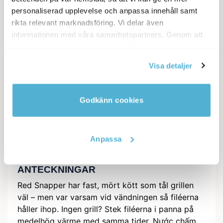
med skinnsidan ned i 3–4 minuter tills skinnet
personaliserad upplevelse och anpassa innehåll samt
är krispigt. Vänd försiktigt och grilla
rikta relevant marknadsföring. Vi delar även
ytterligare 2–3 minuter tills fisken är precis
informationen med våra samarbetspartners. Genom att
genomstekt och flagar lätt.
acceptera cookies samtycker du till vår användning av
Servera. Lägg fisken på en tallrik, ringla över
cookies. Du kan även anpassa cookies. Läs mer under
rikligt med nước chấm och toppa med
Visa detaljer
vår Cookie Policy
koriander, mynta, samt limeklyftor. Testa
gärna med gurka och morot för extra
Godkänn cookies
fräschör. Servera gärna med en skål med
jasminris vid sidan av.
Anpassa
ANTECKNINGAR
Red Snapper har fast, mört kött som tål grillen
väl – men var varsam vid vändningen så filéerna
håller ihop. Ingen grill? Stek filéerna i panna på
medelhög värme med samma tider. Nước chấm