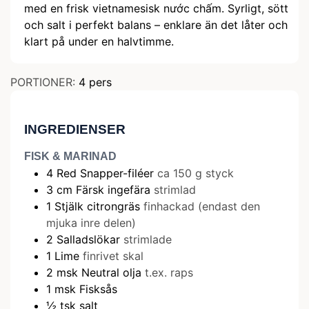
med en frisk vietnamesisk nước chấm. Syrligt, sött
och salt i perfekt balans – enklare än det låter och
klart på under en halvtimme.
PORTIONER:
4
pers
INGREDIENSER
FISK & MARINAD
4
Red Snapper-filéer
ca 150 g styck
3
cm
Färsk ingefära
strimlad
1
Stjälk citrongräs
finhackad (endast den
mjuka inre delen)
2
Salladslökar
strimlade
1
Lime
finrivet skal
2
msk
Neutral olja
t.ex. raps
1
msk
Fisksås
½
tsk
salt