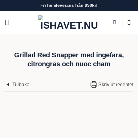
Skip
Fri hemleverans från 990kr!
to
content
Grillad Red Snapper med ingefära,
citrongräs och nuoc cham
Tillbaka
-
Skriv ut receptet