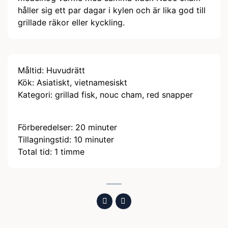
håller sig ett par dagar i kylen och är lika god till
grillade räkor eller kyckling.
Måltid:
Huvudrätt
Kök:
Asiatiskt, vietnamesiskt
Kategori:
grillad fisk, nouc cham, red snapper
minuter
Förberedelser:
20
minuter
minuter
Tillagningstid:
10
minuter
timme
Total tid:
1
timme