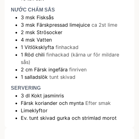
NƯỚC CHẤM SÅS
3
msk
Fisksås
3
msk
Färskpressad limejuice
ca 2st lime
2
msk
Strösocker
4
msk
Vatten
1
Vitlöksklyfta
finhackad
1
Röd chili
finhackad (kärna ur för mildare
sås)
2
cm
Färsk ingefära
finriven
1
salladslök
tunt skivad
SERVERING
3
dl
Kokt jasminris
Färsk koriander och mynta
Efter smak
Limeklyftor
Ev. tunt skivad gurka och strimlad morot