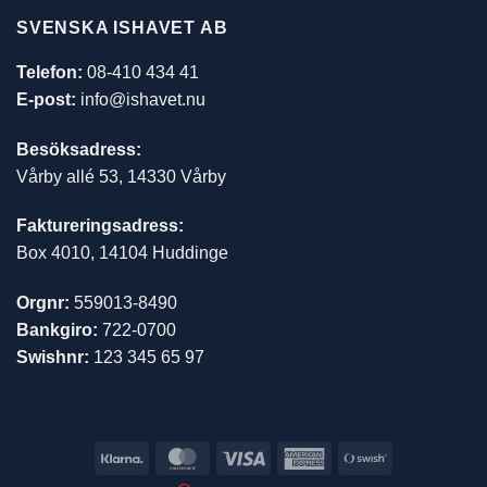
SVENSKA ISHAVET AB
Telefon:
08-410 434 41
E-post:
info@ishavet.nu
Besöksadress:
Vårby allé 53, 14330 Vårby
Faktureringsadress:
Box 4010, 14104 Huddinge
Orgnr:
559013-8490
Bankgiro:
722-0700
Swishnr:
123 345 65 97
Klarna
MasterCard
Visa
American
Swish
Express
(SE)