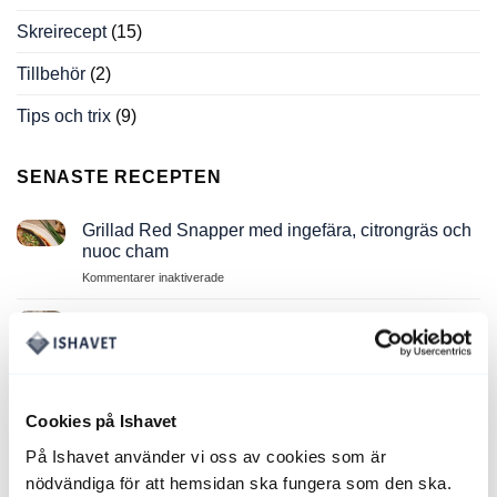
Skreirecept
(15)
Tillbehör
(2)
Tips och trix
(9)
SENASTE RECEPTEN
Grillad Red Snapper med ingefära, citrongräs och
nuoc cham
för
Kommentarer inaktiverade
Grillad
Red
Premium Temari-sushi i tre nordiska smaker —
Snapper
ishavslax, hälleflundra och tigerräka med Kalix
med
löjrom
ingefära,
för
Kommentarer inaktiverade
citrongräs
Premium
och
Cookies på Ishavet
Temari-
nuoc
Rimmad Torskrygg med sparris och beurre blanc
sushi
cham
På Ishavet använder vi oss av cookies som är
för
Kommentarer inaktiverade
i
Rimmad
nödvändiga för att hemsidan ska fungera som den ska.
tre
Torskrygg