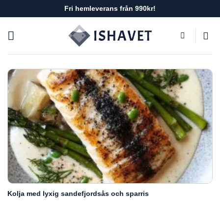
Skip
Fri hemleverans från 990kr!
to
content
Kolja med lyxig sandefjordsås och sparris