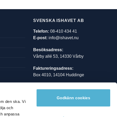
SVENSKA ISHAVET AB
Telefon:
08-410 434 41
E-post:
info@ishavet.nu
Besöksadress:
Vårby allé 53, 14330 Vårby
Faktureringsadress:
Box 4010, 14104 Huddinge
Orgnr:
559013-8490
Bankgiro:
722-0700
Godkänn cookies
Swishnr:
123 345 65 97
om den ska. Vi
ölja och
och anpassa