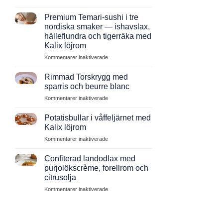
Grillad
Red
Premium Temari-sushi i tre
Snapper
nordiska smaker — ishavslax,
med
hälleflundra och tigerräka med
ingefära,
Kalix löjrom
citrongräs
och
för
Kommentarer inaktiverade
nuoc
Premium
cham
Temari-
Rimmad Torskrygg med
sushi
sparris och beurre blanc
i
för
Kommentarer inaktiverade
tre
Rimmad
nordiska
Torskrygg
smaker
Potatisbullar i våffeljärnet med
med
—
Kalix löjrom
sparris
ishavslax,
för
Kommentarer inaktiverade
och
hälleflundra
Potatisbullar
beurre
och
i
blanc
Confiterad landodlax med
tigerräka
våffeljärnet
purjolökscrème, forellrom och
med
med
Kalix
citrusolja
Kalix
löjrom
för
Kommentarer inaktiverade
löjrom
Confiterad
landodlax
med
purjolökscrème,