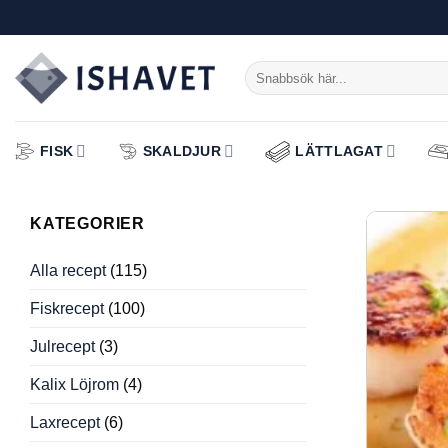
Skip
to
content
Sök
efter:
FISK
SKALDJUR
LÄTTLAGAT
KATEGORIER
Alla recept
(115)
Fiskrecept
(100)
Julrecept
(3)
Kalix Löjrom
(4)
Laxrecept
(6)