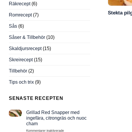
Räkrecept
(6)
Stekta pi
Romrecept
(7)
Sås
(6)
Såser & Tillbehör
(10)
Skaldjursrecept
(15)
Skreirecept
(15)
Tillbehör
(2)
Tips och trix
(9)
SENASTE RECEPTEN
Grillad Red Snapper med
ingefära, citrongräs och nuoc
cham
för
Kommentarer inaktiverade