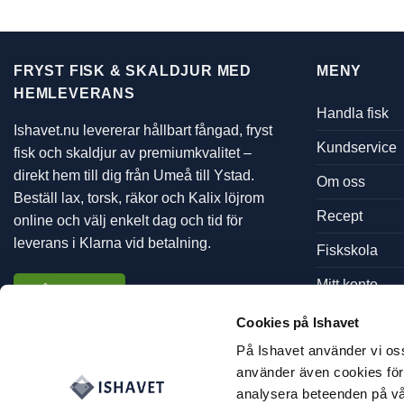
forellrom
och
citrusolja
FRYST FISK & SKALDJUR MED
MENY
HEMLEVERANS
Handla fisk
Ishavet.nu levererar hållbart fångad, fryst
Kundservice
fisk och skaldjur av premiumkvalitet –
direkt hem till dig från Umeå till Ystad.
Om oss
Beställ lax, torsk, räkor och Kalix löjrom
Recept
online och välj enkelt dag och tid för
leverans i Klarna vid betalning.
Fiskskola
Mitt konto
Vårt utbud
Cookies på Ishavet
På Ishavet använder vi os
använder även cookies för f
analysera beteenden på vå