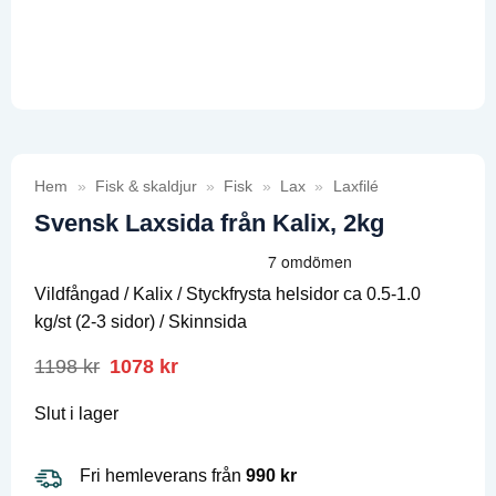
Hem
»
Fisk & skaldjur
»
Fisk
»
Lax
»
Laxfilé
Svensk Laxsida från Kalix, 2kg
Vildfångad / Kalix / Styckfrysta helsidor ca 0.5-1.0
kg/st (2-3 sidor) / Skinnsida
1198
kr
Det
1078
kr
Det
ursprungliga
nuvarande
priset
priset
Slut i lager
var:
är:
1198 kr.
1078 kr.
Fri hemleverans från
990 kr