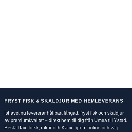
FRYST FISK & SKALDJUR MED HEMLEVERANS
Ishavet.nu levererar hållbart fångad, fryst fisk och skaldjur
av premiumkvalitet – direkt hem till dig från Umeå till Ystad.
Beställ lax, torsk, räkor och Kalix löjrom online och välj