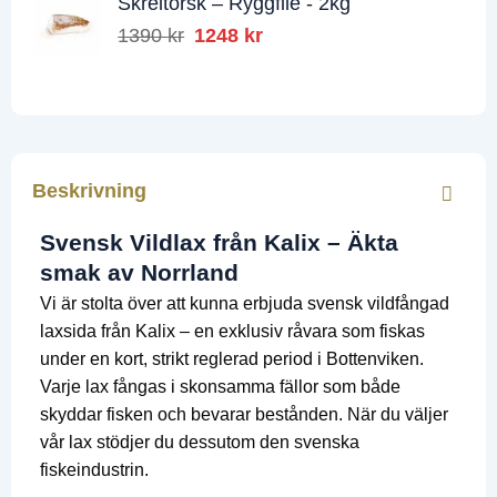
Skreitorsk – Ryggfilé - 2kg
var:
är:
1390
kr
Det
1248
kr
Det
995 kr.
878 kr.
ursprungliga
nuvarande
priset
priset
var:
är:
1390 kr.
1248 kr.
Beskrivning
Svensk Vildlax från Kalix – Äkta
smak av Norrland
Vi är stolta över att kunna erbjuda svensk vildfångad
laxsida från Kalix – en exklusiv råvara som fiskas
under en kort, strikt reglerad period i Bottenviken.
Varje lax fångas i skonsamma fällor som både
skyddar fisken och bevarar bestånden. När du väljer
vår lax stödjer du dessutom den svenska
fiskeindustrin.