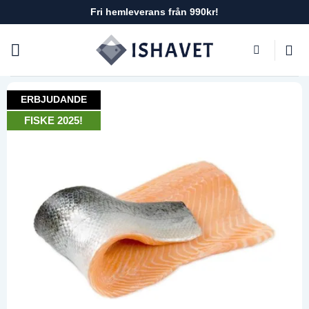
Skip
Fri hemleverans från 990kr!
to
content
ERBJUDANDE
FISKE 2025!