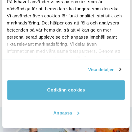
På Ishavet använder vi oss av cookies som är
nödvändiga för att hemsidan ska fungera som den ska.
MÄNGDRABATT
PAKETPRIS
Vi använder även cookies för funktionalitet, statistik och
NYHET! NYFISKADE!
marknadsföring. Det hjälper oss att följa och analysera
beteenden på vår hemsida, så att vi kan ge en mer
personaliserad upplevelse och anpassa innehåll samt
rikta relevant marknadsföring. Vi delar även
informationen med våra samarbetspartners. Genom att
acceptera cookies samtycker du till vår användning av
cookies. Du kan även anpassa cookies. Läs mer under
ior 1kg
Stora Räkor – 40/60
Kundfavoriten, 9.8kg
Visa detaljer
1170
kr
5050
kr
Det
4398
kr
Det
2.5kg från
vår Cookie Policy
ande
ursprungliga
nuvarand
1048
kr
priset
priset
var:
är:
.
5050 kr.
4398 kr.
Godkänn cookies
Anpassa