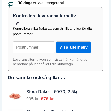
30 dagars
kvalitetsgaranti
Kontrollera leveransalternativ
Kontrollera vilka fraktsätt som är tillgängliga för ditt
postnummer
Postnummer;
Visa alternativ
Leveransalternativen som visas här kan ändras
beroende på innehållet i din kundvagn.
Du kanske också gillar …
Stora Räkor - 50/70, 2.5kg
995
kr
Det
878
kr
Det
ursprungliga
nuvarande
priset
priset