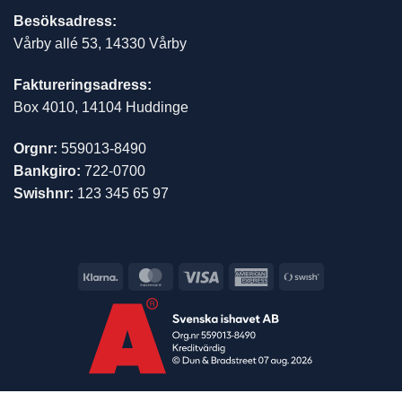
Besöksadress:
Vårby allé 53, 14330 Vårby
Faktureringsadress:
Box 4010, 14104 Huddinge
Orgnr:
559013-8490
Bankgiro:
722-0700
Swishnr:
123 345 65 97
Klarna
MasterCard
Visa
American
Swish
Express
(SE)