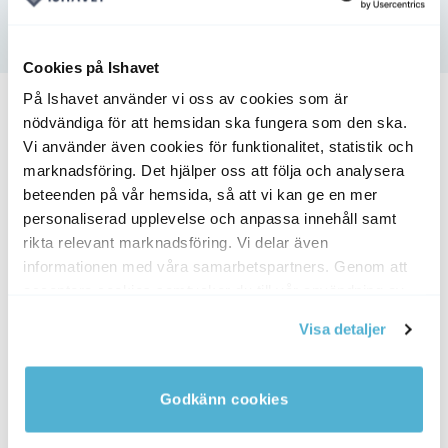
Fråga om produkt
Cookies på Ishavet
På Ishavet använder vi oss av cookies som är
Andra köpte även
nödvändiga för att hemsidan ska fungera som den ska.
Vi använder även cookies för funktionalitet, statistik och
PAKETPRIS
MÄNGDRABATT
marknadsföring. Det hjälper oss att följa och analysera
NYHET! NYFISKADE!
beteenden på vår hemsida, så att vi kan ge en mer
personaliserad upplevelse och anpassa innehåll samt
rikta relevant marknadsföring. Vi delar även
informationen med våra samarbetspartners. Genom att
acceptera cookies samtycker du till vår användning av
cookies. Du kan även anpassa cookies. Läs mer under
Visa detaljer
vår Cookie Policy
5kg
Kundfavoriten, 9.8kg
Stora Räkor – 40/60
5050
kr
Det
4398
kr
Det
1170
kr
2.5kg från
ande
ursprungliga
nuvarande
1048
kr
priset
priset
Godkänn cookies
var:
är:
.
5050 kr.
4398 kr.