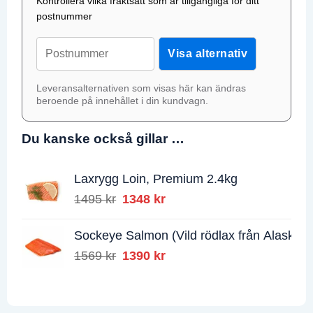
Kontrollera vilka fraktsätt som är tillgängliga för ditt
postnummer
Postnummer;
Visa alternativ
Leveransalternativen som visas här kan ändras
beroende på innehållet i din kundvagn.
Du kanske också gillar …
Laxrygg Loin, Premium 2.4kg
1495
kr
Det
1348
kr
Det
ursprungliga
nuvarande
priset
priset
Sockeye Salmon (Vild rödlax från Alaska),
var:
är:
1569
kr
Det
1390
kr
Det
1495 kr.
1348 kr.
ursprungliga
nuvarande
priset
priset
var:
är: