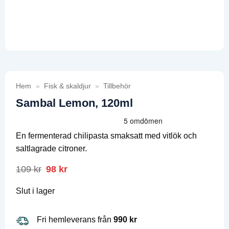
Hem
»
Fisk & skaldjur
»
Tillbehör
Sambal Lemon, 120ml
En fermenterad chilipasta smaksatt med vitlök och
saltlagrade citroner.
109
kr
Det
98
kr
Det
ursprungliga
nuvarande
priset
priset
Slut i lager
var:
är:
109 kr.
98 kr.
Fri hemleverans från
990 kr