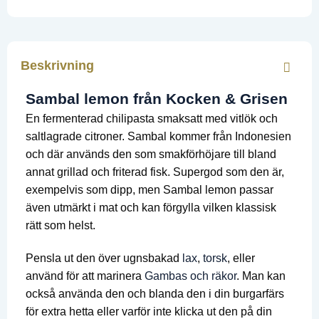
var:
är:
956 kr.
858 kr.
Beskrivning
Sambal lemon från Kocken & Grisen
En fermenterad chilipasta smaksatt med vitlök och
saltlagrade citroner. Sambal kommer från Indonesien
och där används den som smakförhöjare till bland
annat grillad och friterad fisk. Supergod som den är,
exempelvis som dipp, men Sambal lemon passar
även utmärkt i mat och kan förgylla vilken klassisk
rätt som helst.
Pensla ut den över ugnsbakad
lax
,
torsk
, eller
använd för att marinera
Gambas och räkor
. Man kan
också använda den och blanda den i din burgarfärs
för extra hetta eller varför inte klicka ut den på din