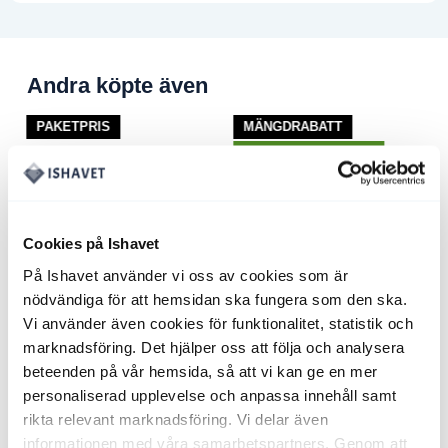
Andra köpte även
PAKETPRIS
MÄNGDRABATT
NYHET! NYFISKADE!
Cookies på Ishavet
På Ishavet använder vi oss av cookies som är
nödvändiga för att hemsidan ska fungera som den ska.
5kg
Kundfavoriten, 9.8kg
Stora Räkor – 40/60
Vi använder även cookies för funktionalitet, statistik och
5050
kr
Det
4398
kr
Det
1170
kr
2.5kg från
marknadsföring. Det hjälper oss att följa och analysera
ande
ursprungliga
nuvarande
1048
kr
priset
priset
beteenden på vår hemsida, så att vi kan ge en mer
var:
är:
.
5050 kr.
4398 kr.
personaliserad upplevelse och anpassa innehåll samt
rikta relevant marknadsföring. Vi delar även
informationen med våra samarbetspartners. Genom att