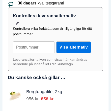
30 dagars
kvalitetsgaranti
Kontrollera leveransalternativ
Kontrollera vilka fraktsätt som är tillgängliga för ditt
postnummer
Postnummer;
Visa alternativ
Leveransalternativen som visas här kan ändras
beroende på innehållet i din kundvagn.
Du kanske också gillar …
Bergtungafilé, 2kg
956
kr
Det
858
kr
Det
ursprungliga
nuvarande
priset
priset