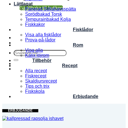
Lättlagat
Gå tillbaka till butiken
Panerad Stillahavsspätta
Sprödbakad Torsk
Tempurainbakad Kolja
Fiskkakor
Fisklådor
Visa alla fisklådor
Prova-på-lådor
Rom
Visa alla
Sök
Kalix löjrom
efter:
Tillbehör
Recept
Alla recept
Fiskrecept
Skaldjursrecept
Tips och trix
Fiskskola
Erbjudande
ERBJUDANDE