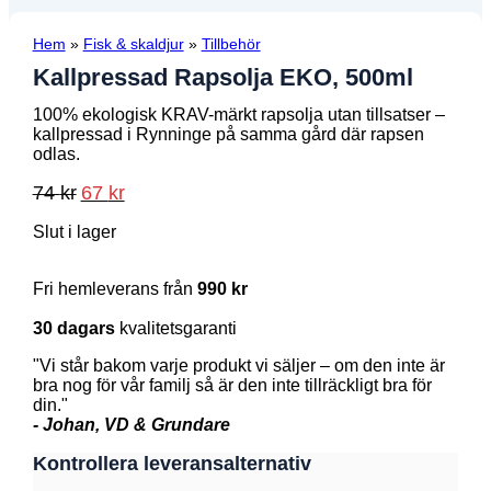
Hem
»
Fisk & skaldjur
»
Tillbehör
Kallpressad Rapsolja EKO, 500ml
100% ekologisk KRAV-märkt rapsolja utan tillsatser –
kallpressad i Rynninge på samma gård där rapsen
odlas.
Det
Det
74
kr
67
kr
ursprungliga
nuvarande
priset
priset
Slut i lager
var:
är:
74 kr.
67 kr.
Fri hemleverans från
990 kr
30 dagars
kvalitetsgaranti
"Vi står bakom varje produkt vi säljer – om den inte är
bra nog för vår familj så är den inte tillräckligt bra för
din."
- Johan, VD & Grundare
Kontrollera leveransalternativ