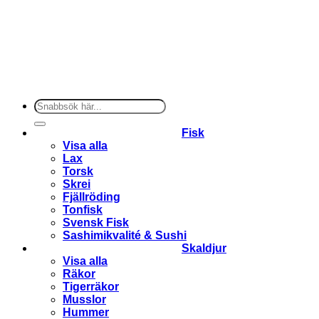
Sök
efter:
Fisk
Visa alla
Lax
Torsk
Skrei
Fjällröding
Tonfisk
Svensk Fisk
Sashimikvalité & Sushi
Skaldjur
Visa alla
Räkor
Tigerräkor
Musslor
Hummer