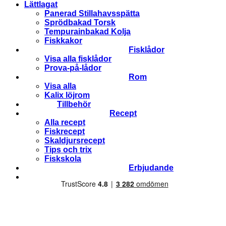
Lättlagat
Panerad Stillahavsspätta
Sprödbakad Torsk
Tempurainbakad Kolja
Fiskkakor
Fisklådor
Visa alla fisklådor
Prova-på-lådor
Rom
Visa alla
Kalix löjrom
Tillbehör
Recept
Alla recept
Fiskrecept
Skaldjursrecept
Tips och trix
Fiskskola
Erbjudande