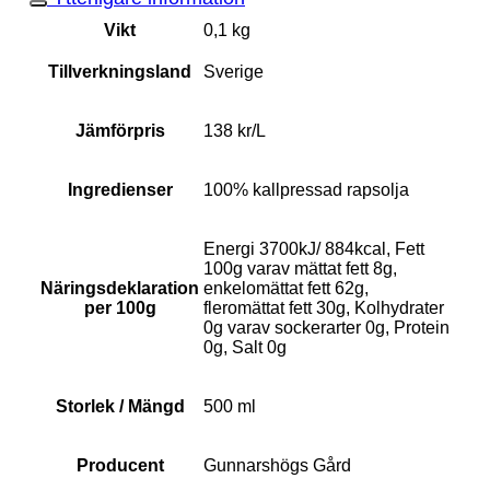
Vikt
0,1 kg
Tillverkningsland
Sverige
Jämförpris
138 kr/L
Ingredienser
100% kallpressad rapsolja
Energi 3700kJ/ 884kcal, Fett
100g varav mättat fett 8g,
Näringsdeklaration
enkelomättat fett 62g,
per 100g
fleromättat fett 30g, Kolhydrater
0g varav sockerarter 0g, Protein
0g, Salt 0g
Storlek / Mängd
500 ml
Producent
Gunnarshögs Gård