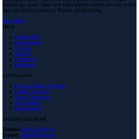
Beställ lax, torsk, räkor och Kalix löjrom online och välj enkelt
dag och tid för leverans i Klarna vid betalning.
Vårt utbud
Meny
Handla fisk
Kundservice
Om oss
Recept
Fiskskola
Mitt konto
Kundfavoriter
Prova på lådor (Nyhet!)
Laxfilé, Laxrygg
Torsk, Torskrygg
Stora Räkor
Gourmetmix
Svenska ishavet AB
Telefon:
08-410 434 41
E-post:
info@ishavet.nu