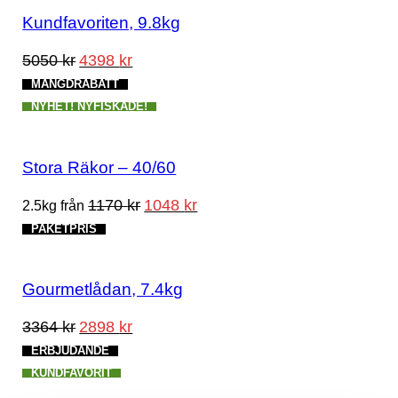
Kundfavoriten, 9.8kg
Det
Det
5050
kr
4398
kr
ursprungliga
nuvarande
MÄNGDRABATT
priset
priset
var:
är:
NYHET! NYFISKADE!
5050 kr.
4398 kr.
Stora Räkor – 40/60
1170
kr
1048
kr
2.5kg från
PAKETPRIS
Gourmetlådan, 7.4kg
Det
Det
3364
kr
2898
kr
ursprungliga
nuvarande
ERBJUDANDE
priset
priset
var:
är:
KUNDFAVORIT
3364 kr.
2898 kr.