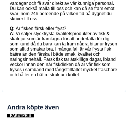
vardagar och få svar direkt av vår kunniga personal.
Du kan också maila till oss och kan då se fram emot
svar inom 24h beroende på vilken tid på dygnet du
skriver till oss.
Q:
Är fisken färsk eller fryst?
A:
Vi säljer styckfrysta kvalitetsprodukter av fisk &
skaldjur som är framtagna för att underlätta för dig
som kund då du bara kan ta fram några bitar ur frysen
som alltid smakar bra. I många fall är vår frysta fisk
bättre än den färska i både smak, kvalitet och
näringsinnehåll. Färsk fisk tar åtskilliga dagar, ibland
veckor innan den når fiskdisken då är vår fisk som
fryses i samband med fångsttillfället mycket fräschare
och håller en bättre struktur i köttet.
Andra köpte även
PAKETPRIS