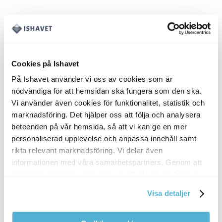
Torskryggfilé, 2.5kg
Det
Det
1195
kr
1078
kr
ursprungliga
nuvarande
ERBJUDANDE
priset
priset
Cookies på Ishavet
var:
är:
NYHET! ÅRETS FISKE!
1195 kr.
1078 kr.
På Ishavet använder vi oss av cookies som är
nödvändiga för att hemsidan ska fungera som den ska.
Skreitorsk – Ryggfilé – 2kg
Vi använder även cookies för funktionalitet, statistik och
marknadsföring. Det hjälper oss att följa och analysera
Det
Det
1390
kr
1248
kr
beteenden på vår hemsida, så att vi kan ge en mer
ursprungliga
nuvarande
PAKETPRIS
personaliserad upplevelse och anpassa innehåll samt
priset
priset
var:
är:
rikta relevant marknadsföring. Vi delar även
1390 kr.
1248 kr.
informationen med våra samarbetspartners. Genom att
Prova-på-lådan ca 3kg
acceptera cookies samtycker du till vår användning av
cookies. Du kan även anpassa cookies. Läs mer under
Det
Det
1355
kr
1158
kr
Visa detaljer
vår Cookie Policy
ursprungliga
nuvarande
ERBJUDANDE
priset
priset
var:
är:
SASHIMI