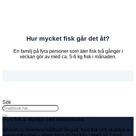
Hur mycket fisk går det åt?
En familj på fyra personer som äter fisk två gånger i
veckan gör av med ca. 5-6 kg fisk i månaden.
Sök
Sök
efter:
Fryst fisk & skaldjur med hemleverans
Ishavet.nu levererar hållbart fångad, fryst fisk och skaldjur av
premiumkvalitet – direkt hem till dig från Umeå till Ystad.