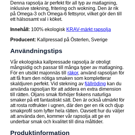
Denna rapsolja är perfekt för all typ av matlagning,
inklusive stekning, fritering och wokning. Den är rik
på Omega-3 och Omega-6 fettsyror, vilket gör den till
ett hälsosamt val i köket.
Innehåll:
100% ekologisk
KRAV-märkt rapsolja
Producent:
Kallpressad på Österlen, Sverige
Användningstips
Vår ekologiska kallpressade rapsolja är otroligt
mångsidig och passar till många typer av matlagning.
För en utsökt majonnäs till
räkor
, använd rapsoljan för
att få fram den nötiga smaken som kompletterar
skaldjuren perfekt. Vid stekning av
fjällröding
kan du
använda rapsoljan för att addera en extra dimension
till rätten. Oljans smak förhöjer fiskens naturliga
smaker på ett fantastiskt sätt. Den är också utmärkt för
att rosta rotfrukter i ugnen, där den ger en rik och djup
smakprofil som lyfter hela rätten. Oavsett hur du väljer
att använda den, kommer vår rapsolja att ge en
underbar smak och kvalitet till dina måltider.
Produktinformation