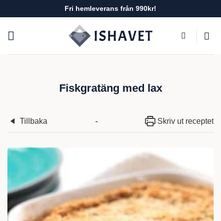
Skip
Fri hemleverans från 990kr!
to
content
Fiskgratäng med lax
Tillbaka
-
Skriv ut receptet