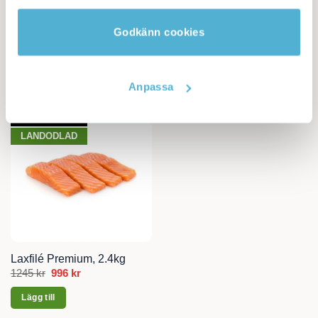
Kategori:
Lax, Räkor
Godkänn cookies
minuter
Tillagningstid:
50
minuter
Anpassa
ERBJUDANDE
LANDODLAD
Laxfilé Premium, 2.4kg
1245
kr
Det
996
kr
Det
ursprungliga
nuvarande
priset
priset
Lägg till
var:
är:
1245 kr.
996 kr.