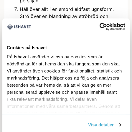
persiljan.
Häll över allt i en smord eldfast ugnsform.
Strö över en blandning av ströbröd och
parmesan.
Grädda fiskgratängen i nedre delen av ugnen
i cirka 25—30 minuter.
Cookies på Ishavet
RÅKOSTSALLAD
Riv morot och äpple och pressa över lite
På Ishavet använder vi oss av cookies som är
citronsaft.
nödvändiga för att hemsidan ska fungera som den ska.
Vi använder även cookies för funktionalitet, statistik och
SERVERA FISKGRATÄNGEN MED
marknadsföring. Det hjälper oss att följa och analysera
RÅKOSTSALLAD OCH GÄRNA LITE RIS. TIPS:
beteenden på vår hemsida, så att vi kan ge en mer
MED OLIKA ÖRTER I FISKGRATÄNGEN KAN DU
personaliserad upplevelse och anpassa innehåll samt
VARIERA SMAKEN.
rikta relevant marknadsföring. Vi delar även
informationen med våra samarbetspartners. Genom att
acceptera cookies samtycker du till vår användning av
cookies. Du kan även anpassa cookies. Läs mer under
Visa detaljer
vår Cookie Policy
Måltid:
Fisk recept, Laxrecept, Middag