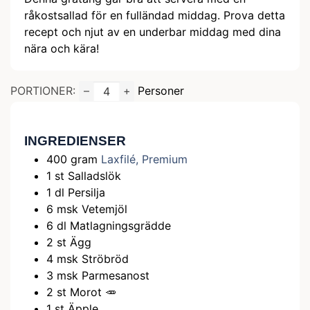
råkostsallad för en fulländad middag. Prova detta
recept och njut av en underbar middag med dina
nära och kära!
PORTIONER:
–
+
Personer
INGREDIENSER
400
gram
Laxfilé, Premium
1
st
Salladslök
1
dl
Persilja
6
msk
Vetemjöl
6
dl
Matlagningsgrädde
2
st
Ägg
4
msk
Ströbröd
3
msk
Parmesanost
2
st
Morot 🥕
1
st
Äpple