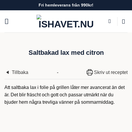
Skip
Fri hemleverans från 990kr!
to
content
Saltbakad lax med citron
Tillbaka
-
Skriv ut receptet
Att saltbaka lax i folie på grillen låter mer avancerat än det
är. Det blir fräscht och gott och passar utmärkt när du
bjuder hem några trevliga vänner på sommarmiddag.