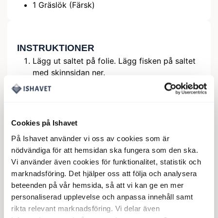
1
Gräslök (Färsk)
INSTRUKTIONER
Lägg ut saltet på folie. Lägg fisken på saltet
med skinnsidan ner.
Skär persiljan och gräslöken fint och gnid in i
fisken.
Skär 3 citroner så tunt som möjligt och täck
Cookies på Ishavet
köttsidan, slå in fisken i folie och lägg på
grillen.
På Ishavet använder vi oss av cookies som är
Grilla i klotgrill under lock i ca 10-15 min.
nödvändiga för att hemsidan ska fungera som den ska.
Vi använder även cookies för funktionalitet, statistik och
Citronhollandaise är gott till.
marknadsföring. Det hjälper oss att följa och analysera
beteenden på vår hemsida, så att vi kan ge en mer
personaliserad upplevelse och anpassa innehåll samt
rikta relevant marknadsföring. Vi delar även