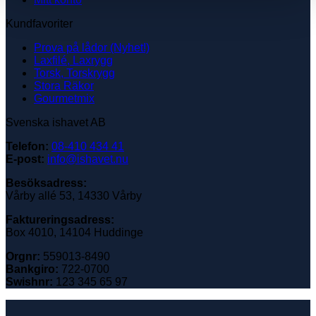
Kundfavoriter
Prova på lådor (Nyhet!)
Laxfilé, Laxrygg
Torsk, Torskrygg
Stora Räkor
Gourmetmix
Svenska ishavet AB
Telefon:
08-410 434 41
E-post:
info@ishavet.nu
Besöksadress:
Vårby allé 53, 14330 Vårby
Faktureringsadress:
Box 4010, 14104 Huddinge
Orgnr:
559013-8490
Bankgiro:
722-0700
Swishnr:
123 345 65 97
K