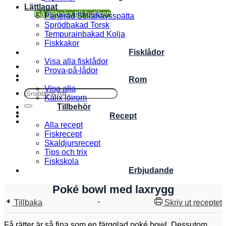
Lättlagat
Gå tillbaka till butiken
Panerad Stillahavsspätta
Sprödbakad Torsk
Tempurainbakad Kolja
Fiskkakor
Fisklådor
Visa alla fisklådor
Prova-på-lådor
Rom
Visa alla
Sök
Kalix löjrom
efter:
Tillbehör
Recept
Alla recept
Fiskrecept
Skaldjursrecept
Tips och trix
Fiskskola
Erbjudande
Poké bowl med laxrygg
-
Tillbaka
Skriv ut receptet
Få rätter är så fina som en färgglad poké bowl. Dessutom