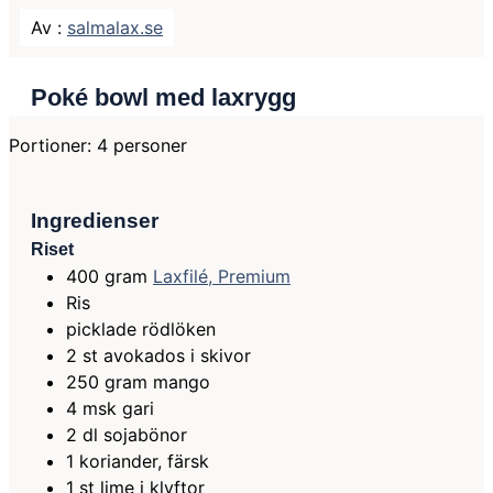
priset
priset
var:
är:
Av :
salmalax.se
428 kr.
388 kr.
Poké bowl med laxrygg
Portioner:
4
personer
Ingredienser
Riset
400
gram
Laxfilé, Premium
Ris
picklade rödlöken
2
st
avokados i skivor
250
gram
mango
4
msk
gari
2
dl
sojabönor
1
koriander, färsk
1
st
lime i klyftor