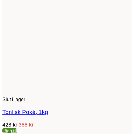
Slut i lager
Tonfisk Poké, 1kg
Det
Det
428
kr
388
kr
ursprungliga
nuvarande
Lägg till