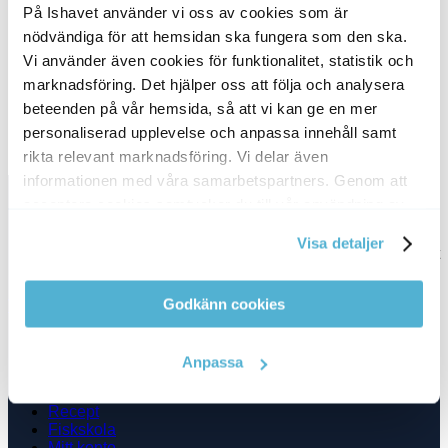
Kategori:
Fisk, Lax, Poké bowl, recept, Sashimi
På Ishavet använder vi oss av cookies som är
nödvändiga för att hemsidan ska fungera som den ska.
Vi använder även cookies för funktionalitet, statistik och
minuter
Förberedelser:
30
minuter
marknadsföring. Det hjälper oss att följa och analysera
minuter
Tillagningstid:
30
minuter
beteenden på vår hemsida, så att vi kan ge en mer
timme
Total tid:
1
timme
personaliserad upplevelse och anpassa innehåll samt
rikta relevant marknadsföring. Vi delar även
informationen med våra samarbetspartners. Genom att
Fryst fisk & skaldjur med hemleverans
acceptera cookies samtycker du till vår användning av
Ishavet.nu levererar hållbart fångad, fryst fisk och skaldjur av
cookies. Du kan även anpassa cookies. Läs mer under
premiumkvalitet – direkt hem till dig från Umeå till Ystad.
Visa detaljer
vår Cookie Policy
Beställ lax, torsk, räkor och Kalix löjrom online och välj enkelt
dag och tid för leverans i Klarna vid betalning.
Godkänn cookies
Vårt utbud
Meny
Handla fisk
Anpassa
Kundservice
Om oss
Recept
Fiskskola
Mitt konto