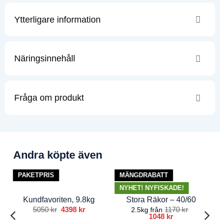
Ytterligare information
Näringsinnehåll
Fråga om produkt
Andra köpte även
PAKETPRIS
MÄNGDRABATT
NYHET! NYFISKADE!
Kundfavoriten, 9.8kg
Stora Räkor – 40/60
5050
kr
Det
4398
kr
Det
1170
kr
2.5kg från
ursprungliga
nuvarande
1048
kr