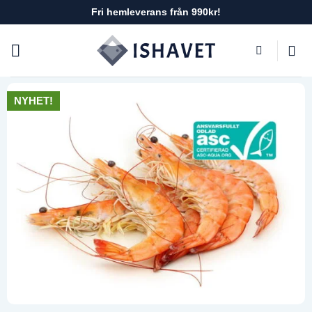
Skip
Fri hemleverans från 990kr!
to
content
NYHET!