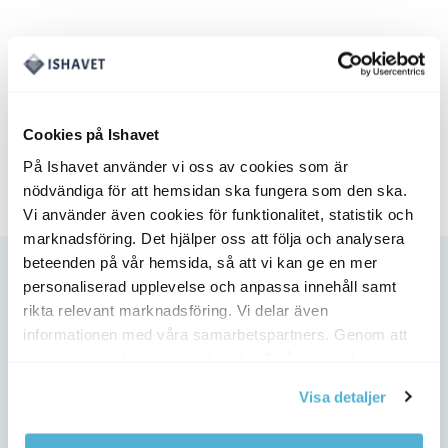
priset
priset
var:
är:
5050 kr.
4398 kr.
5kg
ande
Cookies på Ishavet
På Ishavet använder vi oss av cookies som är
.
nödvändiga för att hemsidan ska fungera som den ska.
Vi använder även cookies för funktionalitet, statistik och
marknadsföring. Det hjälper oss att följa och analysera
beteenden på vår hemsida, så att vi kan ge en mer
personaliserad upplevelse och anpassa innehåll samt
rikta relevant marknadsföring. Vi delar även
informationen med våra samarbetspartners. Genom att
acceptera cookies samtycker du till vår användning av
cookies. Du kan även anpassa cookies. Läs mer under
Visa detaljer
vår Cookie Policy