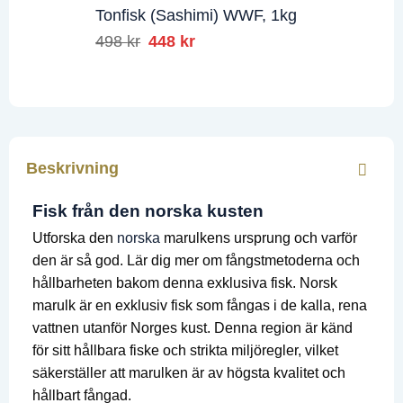
priset
priset
Tonfisk (Sashimi) WWF, 1kg
var:
är:
498
kr
Det
448
kr
Det
796 kr.
718 kr.
ursprungliga
nuvarande
priset
priset
var:
är:
498 kr.
448 kr.
Beskrivning
Fisk från den norska kusten
Utforska den
norska
marulkens ursprung och varför
den är så god. Lär dig mer om fångstmetoderna och
hållbarheten bakom denna exklusiva fisk. Norsk
marulk är en exklusiv fisk som fångas i de kalla, rena
vattnen utanför Norges kust. Denna region är känd
för sitt hållbara fiske och strikta miljöregler, vilket
säkerställer att marulken är av högsta kvalitet och
hållbart fångad.