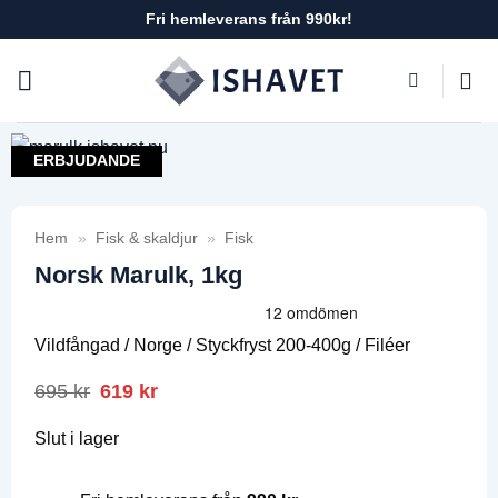
Skip
Fri hemleverans från 990kr!
to
content
ERBJUDANDE
Hem
»
Fisk & skaldjur
»
Fisk
Norsk Marulk, 1kg
Vildfångad / Norge / Styckfryst 200-400g / Filéer
695
kr
Det
619
kr
Det
ursprungliga
nuvarande
priset
priset
Slut i lager
var:
är:
695 kr.
619 kr.