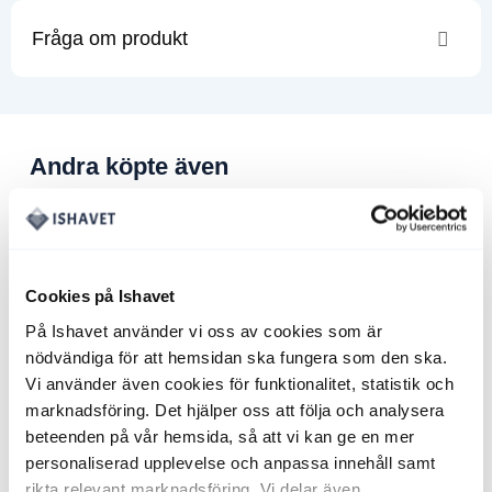
Fråga om produkt
Andra köpte även
MÄNGDRABATT
PAKETPRIS
NYHET! NYFISKADE!
Stora Räkor – 40/60
Kundfavoriten, 9.8kg
1170
kr
5050
kr
Det
4398
kr
Det
2.5kg från
Cookies på Ishavet
ursprungliga
nuvarand
1048
kr
priset
priset
På Ishavet använder vi oss av cookies som är
var:
är:
5050 kr.
4398 kr.
nödvändiga för att hemsidan ska fungera som den ska.
Vi använder även cookies för funktionalitet, statistik och
marknadsföring. Det hjälper oss att följa och analysera
beteenden på vår hemsida, så att vi kan ge en mer
personaliserad upplevelse och anpassa innehåll samt
rikta relevant marknadsföring. Vi delar även