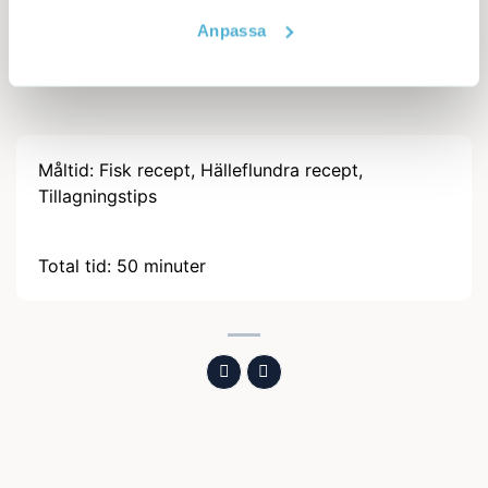
och rotselleri.
Anpassa
Tillsätt fisken de sista 3–4 minuterna.
Måltid:
Fisk recept, Hälleflundra recept,
Tillagningstips
minuter
Total tid:
50
minuter