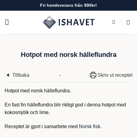
Skip
Fri hemleverans från 990kr!
to
content
Hotpot med norsk hälleflundra
Tillbaka
-
Skriv ut receptet
Hotpot med norsk hälleflundra.
En fast fin hälleflundra blir riktigt god i denna hotpot med
kokosmjölk och lime.
Receptet är gjort i samarbete med
Norsk fisk
.