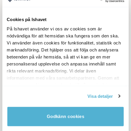
4 PORTIONER
Cookies på Ishavet
På Ishavet använder vi oss av cookies som är
INSTRUKTIONER
nödvändiga för att hemsidan ska fungera som den ska.
Vi använder även cookies för funktionalitet, statistik och
Krossa alla kryddor i en mortel.
marknadsföring. Det hjälper oss att följa och analysera
GÖR SÅ HÄR
beteenden på vår hemsida, så att vi kan ge en mer
Finhacka schalottenlök och vitlök.
personaliserad upplevelse och anpassa innehåll samt
Värm oljan och tillsätt alla kryddorna
rikta relevant marknadsföring. Vi delar även
tillsammans med schalottenlök och vitlök.
informationen med våra samarbetspartners. Genom att
acceptera cookies samtycker du till vår användning av
Fräs allt i 5 minuter utan att det blir brunt
cookies. Du kan även anpassa cookies. Läs mer under
Hacka morötter, smålök och rotselleri i bitar.
Visa detaljer
vår Cookie Policy
Häll över fiskbuljong och kokosmjölk och
smaka av med limejuice.
Godkänn cookies
Sila av.
Koka upp soppan, lägg i morötter, smålök