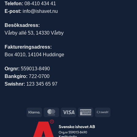
Telefon:
08-410 434 41
E-post:
info@ishavet.nu
Besöksadress:
Vårby allé 53, 14330 Vårby
Faktureringsadress:
Box 4010, 14104 Huddinge
Orgnr:
559013-8490
Bankgiro:
722-0700
Swishnr:
123 345 65 97
Klarna
MasterCard
Visa
American
Swish
Express
(SE)