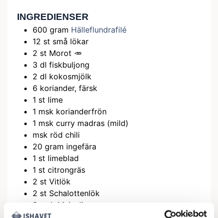
INGREDIENSER
600
gram
Hälleflundrafilé
12
st
små lökar
2
st
Morot 🥕
3
dl
fiskbuljong
2
dl
kokosmjölk
6
koriander, färsk
1
st
lime
1
msk
korianderfrön
1
msk
curry madras (mild)
msk
röd chili
20
gram
ingefära
1
st
limeblad
1
st
citrongräs
2
st
Vitlök
2
st
Schalottenlök
2
msk
Majsolja
1
st
rotselleri