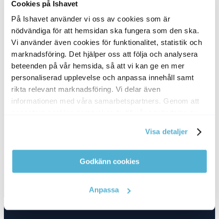
Cookies på Ishavet
Kundfavoriter
På Ishavet använder vi oss av cookies som är
nödvändiga för att hemsidan ska fungera som den ska.
Prova på lådor (Nyhet!)
Laxfilé, Laxrygg
Vi använder även cookies för funktionalitet, statistik och
Torsk, Torskrygg
marknadsföring. Det hjälper oss att följa och analysera
Stora Räkor
beteenden på vår hemsida, så att vi kan ge en mer
Gourmetmix
personaliserad upplevelse och anpassa innehåll samt
Svenska ishavet AB
rikta relevant marknadsföring. Vi delar även
Telefon:
08-410 434 41
informationen med våra samarbetspartners. Genom att
E-post:
info@ishavet.nu
acceptera cookies samtycker du till vår användning av
cookies. Du kan även anpassa cookies. Läs mer under
Besöksadress:
Visa detaljer
Vårby allé 53, 14330 Vårby
vår Cookie Policy
Faktureringsadress:
Box 4010, 14104 Huddinge
Godkänn cookies
Orgnr:
559013-8490
Bankgiro:
722-0700
Anpassa
Swishnr:
123 345 65 97
K