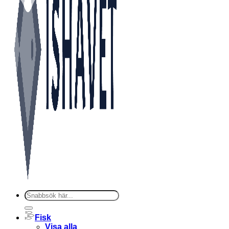
Sök
efter:
Fisk
Visa alla