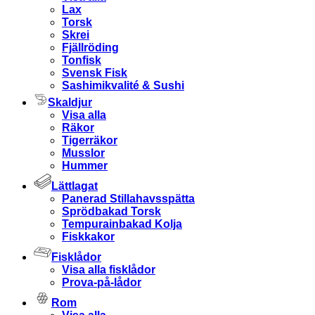
Lax
Torsk
Skrei
Fjällröding
Tonfisk
Svensk Fisk
Sashimikvalité & Sushi
Skaldjur
Visa alla
Räkor
Tigerräkor
Musslor
Hummer
Lättlagat
Panerad Stillahavsspätta
Sprödbakad Torsk
Tempurainbakad Kolja
Fiskkakor
Fisklådor
Visa alla fisklådor
Prova-på-lådor
Rom