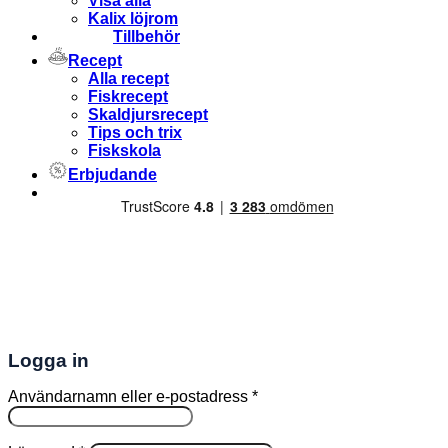
Visa alla
Kalix löjrom
Tillbehör
Recept
Alla recept
Fiskrecept
Skaldjursrecept
Tips och trix
Fiskskola
Erbjudande
Logga in
Obligatoriskt
Användarnamn eller e-postadress
*