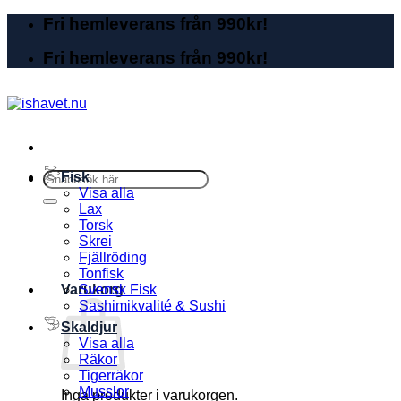
Skip
Fri hemleverans från 990kr!
to
content
Fri hemleverans från 990kr!
Sök
Fisk
efter:
Visa alla
Lax
Torsk
Skrei
Fjällröding
Tonfisk
Varukorg
Svensk Fisk
Sashimikvalité & Sushi
Skaldjur
Visa alla
Räkor
Tigerräkor
Musslor
Inga produkter i varukorgen.