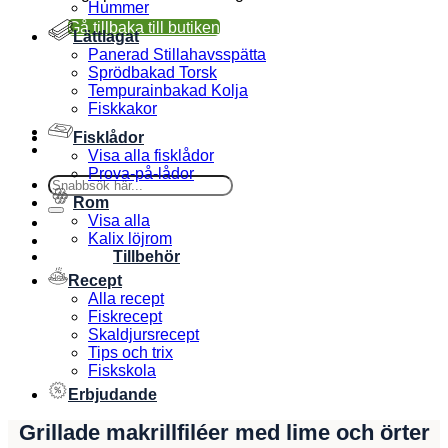
Hummer
Gå tillbaka till butiken
Lättlagat
Panerad Stillahavsspätta
Sprödbakad Torsk
Tempurainbakad Kolja
Fiskkakor
Fisklådor
Visa alla fisklådor
Prova-på-lådor
Sök
efter:
Rom
Visa alla
Kalix löjrom
Tillbehör
Recept
Alla recept
Fiskrecept
Skaldjursrecept
Tips och trix
Fiskskola
Erbjudande
Grillade makrillfiléer med lime och örter