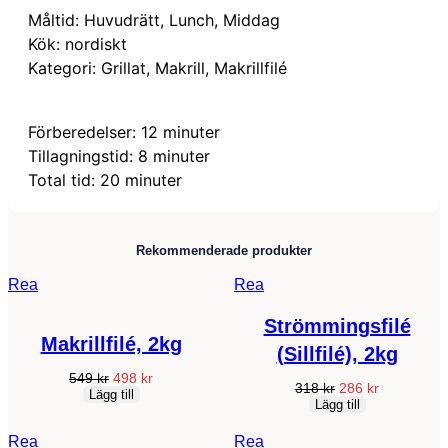
Måltid:
Huvudrätt, Lunch, Middag
Kök:
nordiskt
Kategori:
Grillat, Makrill, Makrillfilé
minuter
Förberedelser:
12
minuter
minuter
Tillagningstid:
8
minuter
minuter
Total tid:
20
minuter
Rekommenderade produkter
Produkter
Produkter
Rea
Rea
på
på
rea
rea
Strömmingsfilé
Makrillfilé, 2kg
(Sillfilé), 2kg
Det
Det
549
kr
498
kr
Det
Det
318
kr
286
kr
ursprungliga
nuvarande
Lägg till
ursprungliga
nuvarande
Lägg till
priset
priset
priset
priset
var:
är:
var:
är:
549 kr.
498 kr.
Produkter
Produkter
Rea
Rea
318 kr.
286 kr.