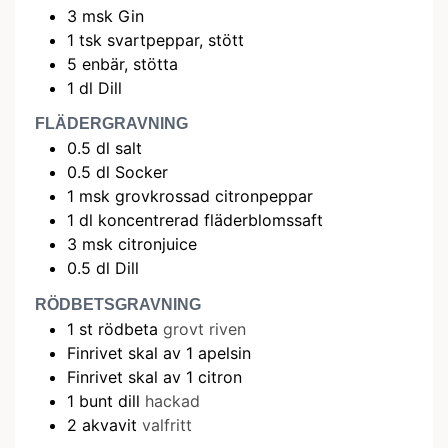
3
msk
Gin
1
tsk
svartpeppar, stött
5
enbär, stötta
1
dl
Dill
FLÄDERGRAVNING
0.5
dl
salt
0.5
dl
Socker
1
msk
grovkrossad citronpeppar
1
dl
koncentrerad fläderblomssaft
3
msk
citronjuice
0.5
dl
Dill
RÖDBETSGRAVNING
1
st
rödbeta
grovt riven
Finrivet skal av 1 apelsin
Finrivet skal av 1 citron
1
bunt
dill
hackad
2
akvavit
valfritt