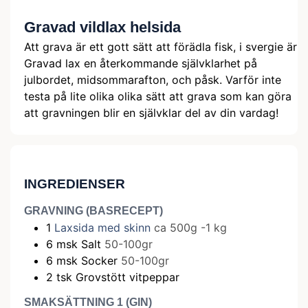
Gravad vildlax helsida
Att grava är ett gott sätt att förädla fisk, i svergie är
Gravad lax en återkommande självklarhet på
julbordet, midsommarafton, och påsk. Varför inte
testa på lite olika olika sätt att grava som kan göra
att gravningen blir en självklar del av din vardag!
INGREDIENSER
GRAVNING (BASRECEPT)
1
Laxsida med skinn
ca 500g -1 kg
6
msk
Salt
50-100gr
6
msk
Socker
50-100gr
2
tsk
Grovstött vitpeppar
SMAKSÄTTNING 1 (GIN)