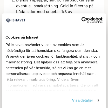
eventuell smaksättning. Gnid in filéerna på
båda sidor med ungefär 1/3 av
saltblandningen.
Lägg sedan ihop laxen med grovhackad dill
och resten av smak & saltblandningen
emellan. Lägg köttsida mot köttsida och tunn
Cookies på Ishavet
del mot tjock del. Lägg filéerna i en
På Ishavet använder vi oss av cookies som är
plastpåse på en tallrik i kylen och försök få
nödvändiga för att hemsidan ska fungera som den ska.
ut all luft i påsen. Vänd plastpåsen varje 6-
Vi använder även cookies för funktionalitet, statistik och
10h.
marknadsföring. Det hjälper oss att följa och analysera
Efter två dygn är laxen klar. Häll bort vätskan
beteenden på vår hemsida, så att vi kan ge en mer
som bildas, annars blir fisken för salt.
personaliserad upplevelse och anpassa innehåll samt
Skrapa bort smaksättning när laxen ska
rikta relevant marknadsföring. Vi delar även
serveras. Skär filéerna på snedden i tunna
informationen med våra samarbetspartners. Genom att
skivor.
acceptera cookies samtycker du till vår användning av
cookies. Du kan även anpassa cookies. Läs mer under
Lägg upp skivor av gravad lax på ett
Visa detaljer
vår Cookie Policy
serveringsfat. Garnera med skivor eller