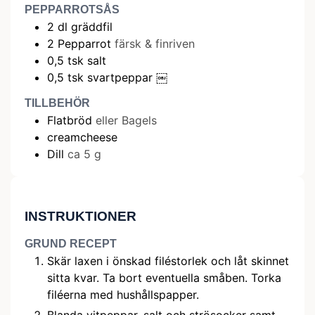
PEPPARROTSÅS
2
dl
gräddfil
2
Pepparrot
färsk & finriven
0,5
tsk salt
0,5
tsk svartpeppar ￼
TILLBEHÖR
Flatbröd
eller Bagels
creamcheese
Dill
ca 5 g
INSTRUKTIONER
GRUND RECEPT
Skär laxen i önskad filéstorlek och låt skinnet
sitta kvar. Ta bort eventuella småben. Torka
filéerna med hushållspapper.
Blanda vitpeppar, salt och strösocker samt