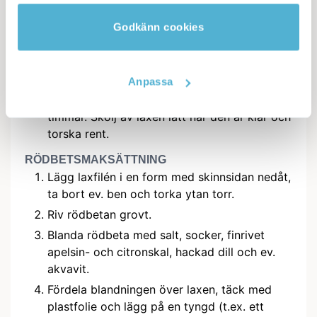
klyftor av citron och dillkvistar.
Godkänn cookies
GINSMAKSÄTTNING
Blanda salt, socker, gin, dill, enbär och
peppar. Anpassa efter din smak och smörj in
laxfiléen i blandingen.
Anpassa
Lägg laxfiléen i en påse och grava i 48
timmar. Skölj av laxen lätt när den är klar och
torska rent.
RÖDBETSMAKSÄTTNING
Lägg laxfilén i en form med skinnsidan nedåt,
ta bort ev. ben och torka ytan torr.
Riv rödbetan grovt.
Blanda rödbeta med salt, socker, finrivet
apelsin- och citronskal, hackad dill och ev.
akvavit.
Fördela blandningen över laxen, täck med
plastfolie och lägg på en tyngd (t.ex. ett