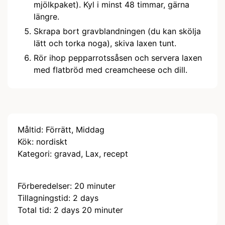
mjölkpaket). Kyl i minst 48 timmar, gärna
längre.
Skrapa bort gravblandningen (du kan skölja
lätt och torka noga), skiva laxen tunt.
Rör ihop pepparrotssåsen och servera laxen
med flatbröd med creamcheese och dill.
Måltid:
Förrätt, Middag
Kök:
nordiskt
Kategori:
gravad, Lax, recept
minuter
Förberedelser:
20
minuter
days
Tillagningstid:
2
days
days
minuter
Total tid:
2
days
20
minuter