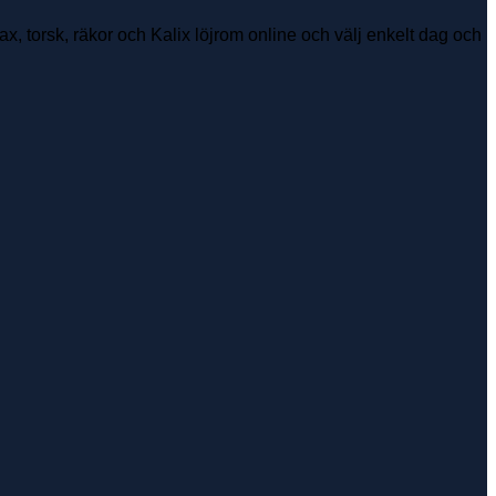
 lax, torsk, räkor och Kalix löjrom online och välj enkelt dag och