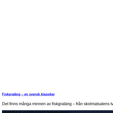
Fiskgratäng – en svensk klassiker
Det finns många minnen av fiskgratäng – från skolmatsalens tv
Fryst fisk & skaldjur med hemleverans