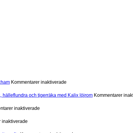
för
 cham
Kommentarer inaktiverade
Grillad
Red
 hälleflundra och tigerräka med Kalix löjrom
Kommentarer inak
Snapper
med
för
tarer inaktiverade
ingefära,
Rimmad
citrongräs
Torskrygg
och
för
inaktiverade
med
nuoc
Potatisbullar
sparris
cham
i