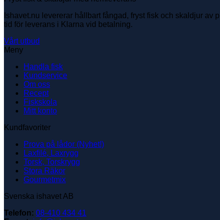
Ishavet.nu levererar hållbart fångad, fryst fisk och skaldjur av 
tid för leverans i Klarna vid betalning.
Vårt utbud
Meny
Handla fisk
Kundservice
Om oss
Recept
Fiskskola
Mitt konto
Kundfavoriter
Prova på lådor (Nyhet!)
Laxfilé, Laxrygg
Torsk, Torskrygg
Stora Räkor
Gourmetmix
Svenska ishavet AB
Telefon:
08-410 434 41