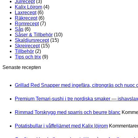
Julrecept
(3)
Kalix Löjrom
(4)
Laxrecept
(6)
Räkrecept
(6)
Romrecept
(7)
Sås
(6)
Såser & Tillbehör
(10)
Skaldjursrecept
(15)
Skreirecept
(15)
Tillbehör
(2)
Tips och trix
(9)
Senaste recepten
Grillad Red Snapper med ingefära, citrongräs och nuoc
Premium Temari-sushi i tre nordiska smaker — ishavslax,
Rimmad Torskrygg med sparris och beurre blanc
Kommen
Potatisbullar i våffeljärnet med Kalix löjrom
Kommentarer 