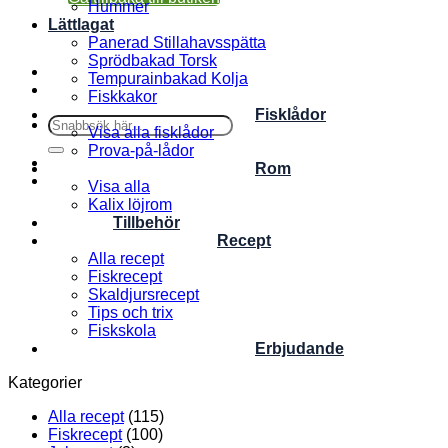
Hummer
Lättlagat
Panerad Stillahavsspätta
Sprödbakad Torsk
Tempurainbakad Kolja
Fiskkakor
Fisklådor
Sök
Visa alla fisklådor
efter:
Prova-på-lådor
Rom
Visa alla
Kalix löjrom
Tillbehör
Recept
Alla recept
Fiskrecept
Skaldjursrecept
Tips och trix
Fiskskola
Erbjudande
Kategorier
Alla recept
(115)
Fiskrecept
(100)