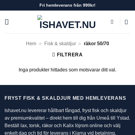
Skip
Fri hemleverans från 990kr!
to
content
Hem
»
Fisk & skaldjur
»
räkor 50/70
FILTRERA
Inga produkter hittades som motsvarar ditt val.
FRYST FISK & SKALDJUR MED HEMLEVERANS
Ishavet.nu levererar hållbart fångad, fryst fisk och skaldjur
av premiumkvalitet – direkt hem till dig från Umeå till Ystad.
Beställ lax, torsk, räkor och Kalix löjrom online och välj
enkelt dag och tid för leverans i Klarna vid betalning.