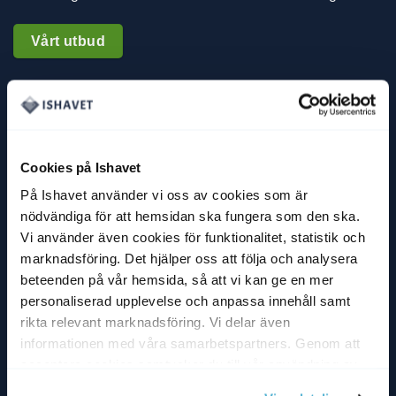
Vårt utbud
MENY
Handla fisk
Cookies på Ishavet
Kundservice
På Ishavet använder vi oss av cookies som är
Om oss
nödvändiga för att hemsidan ska fungera som den ska.
Vi använder även cookies för funktionalitet, statistik och
Recept
marknadsföring. Det hjälper oss att följa och analysera
beteenden på vår hemsida, så att vi kan ge en mer
Fiskskola
personaliserad upplevelse och anpassa innehåll samt
Mitt konto
rikta relevant marknadsföring. Vi delar även
informationen med våra samarbetspartners. Genom att
KUNDFAVORITER
acceptera cookies samtycker du till vår användning av
cookies. Du kan även anpassa cookies. Läs mer under