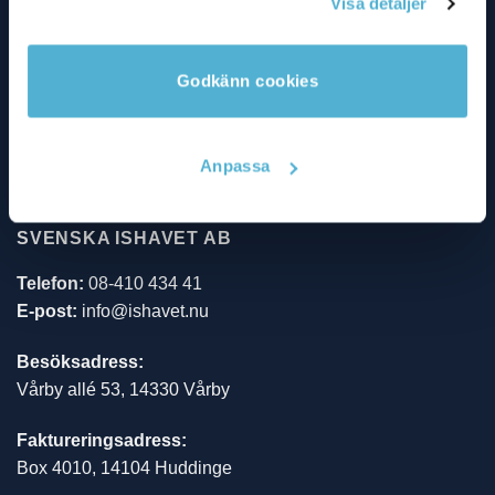
Visa detaljer
Prova på lådor (Nyhet!)
vår Cookie Policy
Laxfilé, Laxrygg
Godkänn cookies
Torsk, Torskrygg
Stora Räkor
Anpassa
Gourmetmix
SVENSKA ISHAVET AB
Telefon:
08-410 434 41
E-post:
info@ishavet.nu
Besöksadress:
Vårby allé 53, 14330 Vårby
Faktureringsadress:
Box 4010, 14104 Huddinge