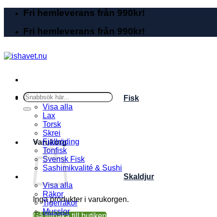
Skip
Fri hemleverans från 990kr!
to
content
Fri hemleverans från 990kr!
Sök
Fisk
efter:
Visa alla
Lax
Torsk
Skrei
Fjällröding
Varukorg
Tonfisk
Svensk Fisk
Sashimikvalité & Sushi
Skaldjur
Visa alla
Räkor
Inga produkter i varukorgen.
Tigerräkor
Musslor
Gå tillbaka till butiken