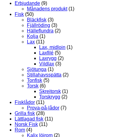
Erbjudande
(9)
Månadens produkt
(1)
Fisk
(50)
Bläckfisk
(3)
Fjällröding
(3)
Hälleflundra
(2)
Kolja
(1)
Lax
(11)
Lax, midloin
(1)
Laxfilé
(5)
Laxrygg
(2)
Vildlax
(3)
Sjötunga
(1)
Stillahavsspätta
(2)
Tonfisk
(5)
Torsk
(6)
Skreitorsk
(1)
Torskrygg
(2)
Fisklådor
(11)
Prova-på-lådor
(7)
Grilla fisk
(28)
Lättlagad fisk
(11)
Norsk Fisk
(11)
Rom
(4)
Kalix löjrom
(2)