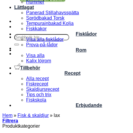
Hummer
Lättlagat
Panerad Stillahavsspätta
Sprödbakad Torsk
Tempurainbakad Kolja
Fiskkakor
Fisklådor
Sök
Visa alla fisklådor
efter:
Prova-på-lådor
Rom
Visa alla
Kalix löjrom
Tillbehör
Recept
Alla recept
Fiskrecept
Skaldjursrecept
Tips och trix
Fiskskola
Erbjudande
Hem
»
Fisk & skaldjur
»
lax
Filtrera
Produktkategorier